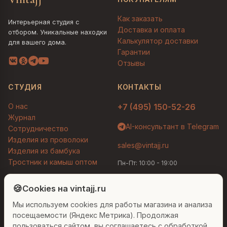
Как заказать
Интерьерная студия с
Доставка и оплата
отбором. Уникальные находки
Калькулятор доставки
для вашего дома.
Гарантии
Отзывы
СТУДИЯ
КОНТАКТЫ
О нас
+7 (495) 150-52-26
Журнал
AI-консультант в Telegram
Сотрудничество
Изделия из проволоки
sales@vintajj.ru
Изделия из бамбука
Тростник и камыш оптом
Пн-Пт: 10:00 - 19:00
Людмила
AI-консультант Vintajj
🍪
Cookies на vintajj.ru
© 2026 Vintajj. Все права защищены.
Мы используем cookies для работы магазина и анализа
Привет! Я Людмила, ваш персональный
Договор оферты
Политика конфиденциальности
консультант по декору. Чем могу помочь?
посещаемости (Яндекс Метрика). Продолжая
Согласие на обработку ПДн
Настройки cookies
пользоваться сайтом, вы соглашаетесь с обработкой