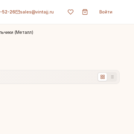
0-52-26
sales@vintajj.ru
Войти
ьчики (Металл)