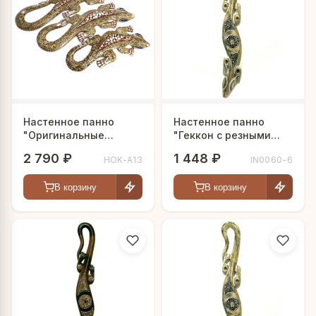
Настенное панно
Настенное панно
"Оригинальные
"Геккон с резными
гекконы", набор
узорами"
2 790 ₽
1 448 ₽
HOK-A13
IN0060-6
В корзину
В корзину