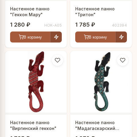
Настенное панно
Настенное панно
"Геккон Мару"
"Тритон"
1 280 ₽
1 785 ₽
HOK-A05
402394
В корзину
В корзину
Настенное панно
Настенное панно
"Виргинский геккон"
"Мадагаскарский
геккон"