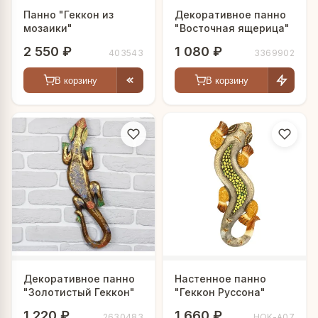
Панно "Геккон из
Декоративное панно
мозаики"
"Восточная ящерица"
2 550 ₽
1 080 ₽
403543
3369902
В корзину
В корзину
Декоративное панно
Настенное панно
"Золотистый Геккон"
"Геккон Руссона"
1 220 ₽
1 660 ₽
2630483
HOK-A07