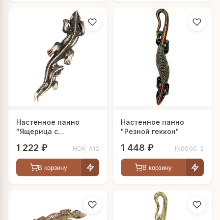
Настенное панно
Настенное панно
"Ящерица с
"Резной геккон"
детенышем"
1 222 ₽
1 448 ₽
HOK-A12
IN0060-2
В корзину
В корзину