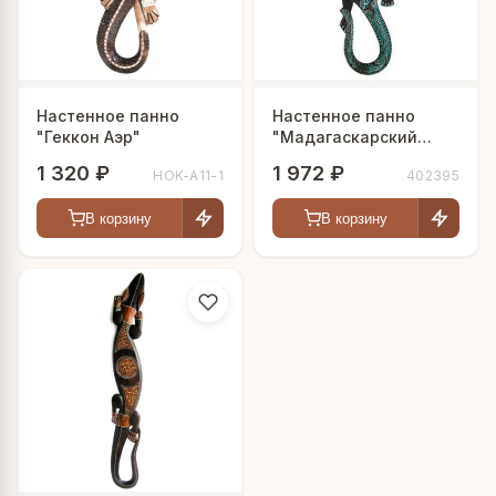
Настенное панно
Настенное панно
"Геккон Аэр"
"Мадагаскарский
геккон"
1 320 ₽
1 972 ₽
HOK-A11-1
402395
В корзину
В корзину