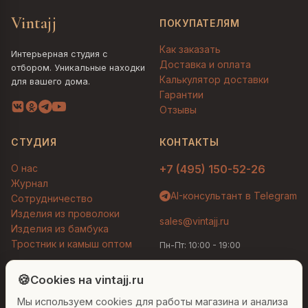
Vintajj
ПОКУПАТЕЛЯМ
Как заказать
Интерьерная студия с
Доставка и оплата
отбором. Уникальные находки
Калькулятор доставки
для вашего дома.
Гарантии
Отзывы
СТУДИЯ
КОНТАКТЫ
О нас
+7 (495) 150-52-26
Журнал
AI-консультант в Telegram
Сотрудничество
Изделия из проволоки
sales@vintajj.ru
Изделия из бамбука
Тростник и камыш оптом
Пн-Пт: 10:00 - 19:00
Людмила
AI-консультант Vintajj
🍪
Cookies на vintajj.ru
© 2026 Vintajj. Все права защищены.
Мы используем cookies для работы магазина и анализа
Привет! Я Людмила, ваш персональный