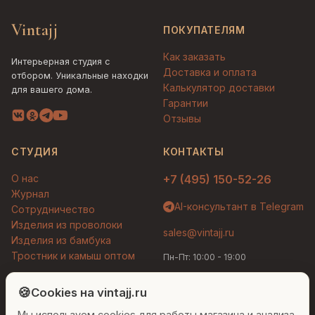
Vintajj
ПОКУПАТЕЛЯМ
Как заказать
Интерьерная студия с
Доставка и оплата
отбором. Уникальные находки
Калькулятор доставки
для вашего дома.
Гарантии
Отзывы
СТУДИЯ
КОНТАКТЫ
О нас
+7 (495) 150-52-26
Журнал
AI-консультант в Telegram
Сотрудничество
Изделия из проволоки
sales@vintajj.ru
Изделия из бамбука
Тростник и камыш оптом
Пн-Пт: 10:00 - 19:00
Людмила
AI-консультант Vintajj
🍪
Cookies на vintajj.ru
© 2026 Vintajj. Все права защищены.
Мы используем cookies для работы магазина и анализа
Привет! Я Людмила, ваш персональный