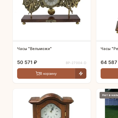
Часы "Вельможи"
Часы "Р
50 571 ₽
64 587
BP-27004-D
В корзину
Нет в нал