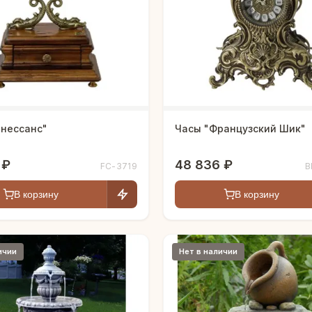
енессанс"
Часы "Французский Шик"
 ₽
48 836 ₽
FC-3719
B
В корзину
В корзину
ичии
Нет в наличии