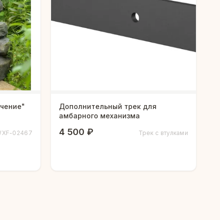
чение"
Дополнительный трек для
амбарного механизма
4 500 ₽
XF-02467
Трек с втулками