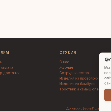
ЕЛЯМ
СТУДИЯ
🍪
C
ть
О нас
 оплата
Журнал
Мы 
пос
р доставки
Сотрудничество
сай
Изделия из проволоки
отн
Изделия из бамбука
Тростник и камыш оптом
Договор оферты
Политика к