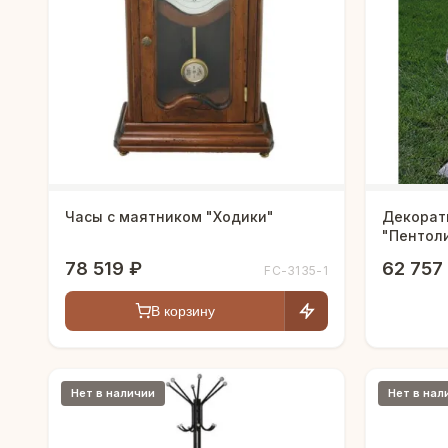
Часы c маятником "Ходики"
Декорат
"Пентол
78 519 ₽
62 757
FC-3135-1
В корзину
Нет в наличии
Нет в нал