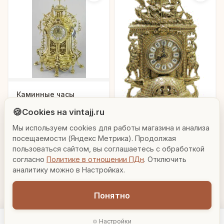
Людмила
Каминные часы
AI-консультант Vintajj
"Гордость предков"
🍪
Cookies на vintajj.ru
73 440 ₽
85.7193
Мы используем cookies для работы магазина и анализа
Привет! Я Людмила, ваш персональный
консультант по декору. Чем могу помочь?
посещаемости (Яндекс Метрика). Продолжая
В корзину
Каминные часы
пользоваться сайтом, вы соглашаетесь с обработкой
"Оксфорд"
согласно
Политике в отношении ПДн
. Отключить
Вазы для гостиной
Подарок до 5000₽
Сочетание металлов
аналитику можно в Настройках.
34 340 ₽
82.101
В корзину
Понятно
Настройки