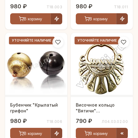
980 ₽
980 ₽
Т18.003
Т18.011
В корзину
В корзину
УТОЧНЯЙТЕ НАЛИЧИЕ
УТОЧНЯЙТЕ НАЛИЧИЕ
Бубенчик "Крылатый
Височное кольцо
грифон"
"Вятичи"
девятилопастное
980 ₽
790 ₽
Т18.006
Л04.03.02.00
В корзину
В корзину