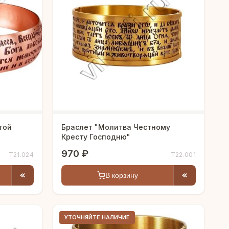
той
Браслет "Молитва Честному
Кресту Господню"
970 ₽
Т21.024
Т22.001
В корзину
УТОЧНЯЙТЕ НАЛИЧИЕ