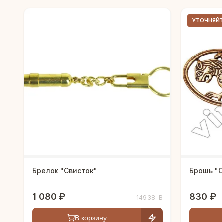
УТОЧНЯЙ
Брелок "Свисток"
Брошь "
1 080 ₽
830 ₽
14938-В
В корзину