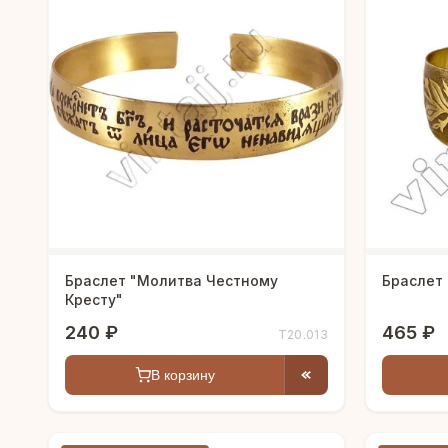
Браслет "Молитва Честному
Браслет
Кресту"
240 ₽
465 ₽
Т20.013
В корзину