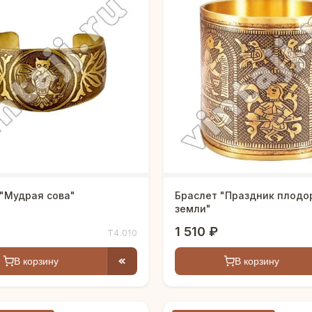
 "Мудрая сова"
Браслет "Праздник плодо
земли"
1 510 ₽
Т4.010
В корзину
В корзину