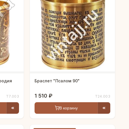
родия
Браслет "Псалом 90"
1 510 ₽
Т7.003
Т24.003
В корзину