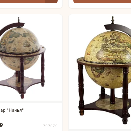
ар "Нинья"
 ₽
797079