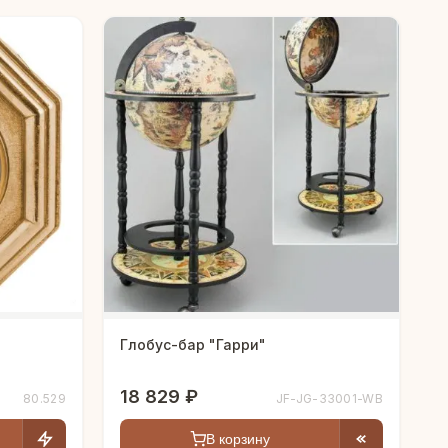
Глобус-бар "Гарри"
18 829 ₽
80.529
JF-JG-33001-WB
В корзину