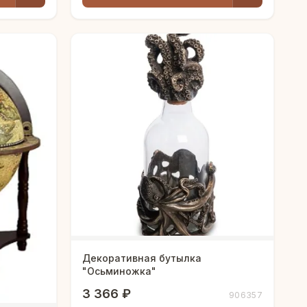
Декоративная бутылка
"Осьминожка"
3 366 ₽
906357