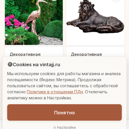
Людмила
Декоративная
Декоративная
AI-консультант Vintajj
скульптура
скульптура "Царь
🍪
Cookies на vintajj.ru
"Цапелька"
зверей"
9 800 ₽
13 628 ₽
FS01047
FS01181
Мы используем cookies для работы магазина и анализа
Привет! Я Людмила, ваш персональный
консультант по декору. Чем могу помочь?
посещаемости (Яндекс Метрика). Продолжая
В корзину
В корзину
пользоваться сайтом, вы соглашаетесь с обработкой
согласно
Политике в отношении ПДн
. Отключить
Вазы для гостиной
Подарок до 5000₽
Сочетание металлов
аналитику можно в Настройках.
Понятно
Настройки