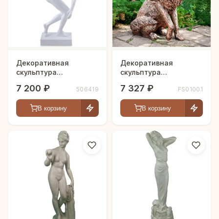
Декоративная
Декоративная
скульптура
скульптура
"Дискобол" (Мирон)
"Дружелюбный волк"
7 200 ₽
7 327 ₽
506419
FS01001
В корзину
В корзину