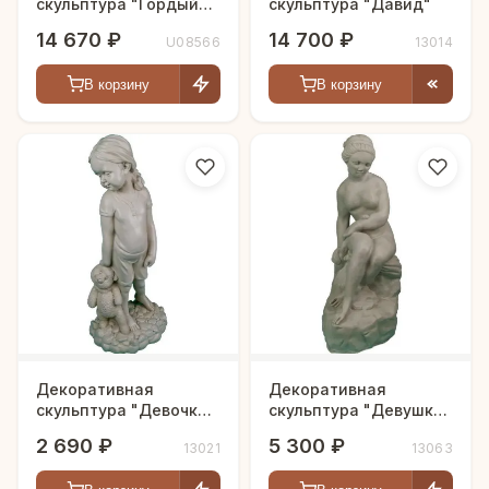
скульптура "Гордый
скульптура "Давид"
орел"
14 670 ₽
14 700 ₽
U08566
13014
В корзину
В корзину
Декоративная
Декоративная
скульптура "Девочка с
скульптура "Девушка
мишкой"
на камне"
2 690 ₽
5 300 ₽
13021
13063