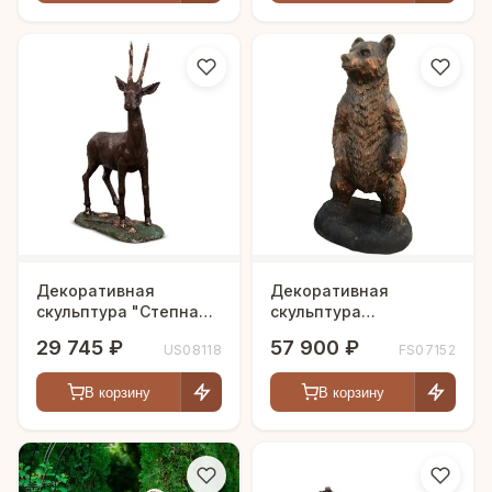
Декоративная
Декоративная
скульптура "Степная
скульптура
косуля"
"Топтыгин", в цвете
29 745 ₽
57 900 ₽
US08118
FS07152
бронзы
В корзину
В корзину