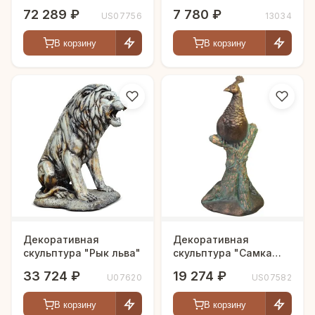
"Племенной бык"
"Рождение Венеры"
72 289 ₽
7 780 ₽
US07756
13034
В корзину
В корзину
Декоративная
Декоративная
скульптура "Рык льва"
скульптура "Самка
павлина"
33 724 ₽
19 274 ₽
U07620
US07582
В корзину
В корзину