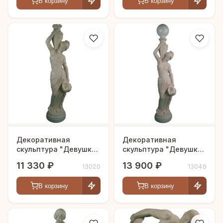
В корзину
В корзину
Декоративная
Декоративная
скульптура "Девушка
скульптура "Девушка
с вазой"
с фонарем и
11 330 ₽
13 900 ₽
13020
13046
кувшином"
В корзину
В корзину