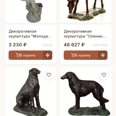
Декоративная
Декоративная
скульптура "Молодая
скульптура "Олененок
девушка в корзинкой"
на выпасе"
3 230 ₽
46 627 ₽
13076
US07659
В корзину
В корзину