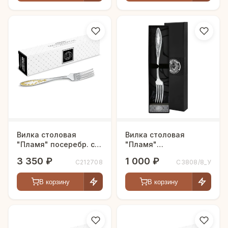
Вилка столовая
Вилка столовая
"Пламя" посеребр. с
"Пламя"
позолоченным
посеребренная с
3 350 ₽
1 000 ₽
С212708
С3808/8_У
рисунком
чернением
УЦЕНЕННЫЙ ТОВАР
В корзину
В корзину