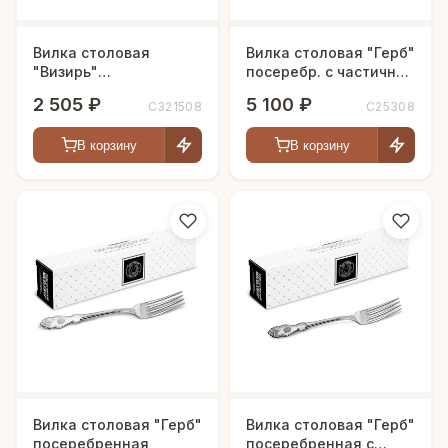
Вилка столовая
Вилка столовая "Герб"
"Визирь"
посеребр. с частичной
посеребренная с
позолотой
2 505 ₽
5 100 ₽
С321508
С25308
чернью
В корзину
В корзину
Вилка столовая "Герб"
Вилка столовая "Герб"
посеребренная
посеребренная с