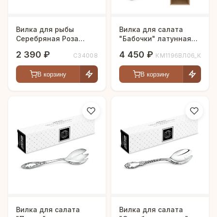
Вилка для рыбы
Вилка для салата
Серебряная Роза
"Бабочки" латунная
посеребренная
посеребренная с
2 390 ₽
4 450 ₽
С34008
КМ1196ВЛ06_К
чернением кованая
В корзину
В корзину
Вилка для салата
Вилка для салата