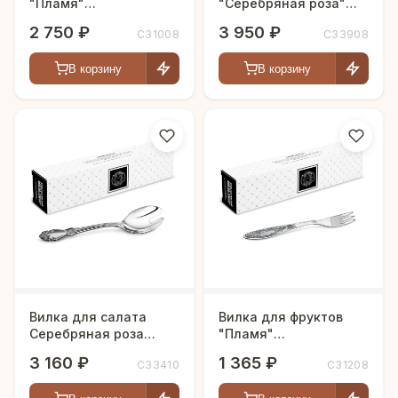
"Пламя"
"Серебряная роза"
посеребренная с
посеребренная
2 750 ₽
3 950 ₽
С31008
С33908
чернью
В корзину
В корзину
Вилка для салата
Вилка для фруктов
Серебряная роза
"Пламя"
посеребренная с
посеребренная с
3 160 ₽
1 365 ₽
С33410
С31208
чернью
чернью