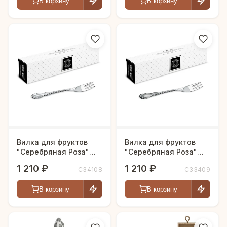
В корзину
В корзину
Вилка для фруктов
Вилка для фруктов
"Серебряная Роза"
"Серебряная Роза"
посеребренная
посеребренная с
1 210 ₽
1 210 ₽
С34108
С33409
чернью
В корзину
В корзину