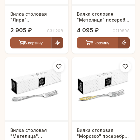
Вилка столовая
Вилка столовая
"Лира"
"Метелица" посеребр.
посеребренная
с частичной
2 905 ₽
4 095 ₽
С311208
С210808
позолотой
В корзину
В корзину
Вилка столовая
Вилка столовая
"Метелица"
"Морозко" посеребр. с