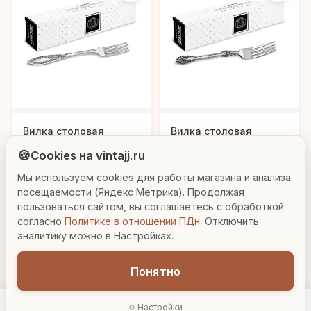
Людмила
Вилка столовая
Вилка столовая
AI-консультант Vintajj
"Пламя"
"Праздничная"
🍪
Cookies на vintajj.ru
посеребренная с
посеребренная с
1 714 ₽
3 770 ₽
С3808
С314508
чернью
чернью
Мы используем cookies для работы магазина и анализа
Привет! Я Людмила, ваш персональный
консультант по декору. Чем могу помочь?
посещаемости (Яндекс Метрика). Продолжая
В корзину
В корзину
пользоваться сайтом, вы соглашаетесь с обработкой
согласно
Политике в отношении ПДн
. Отключить
Вазы для гостиной
Подарок до 5000₽
Сочетание металлов
аналитику можно в Настройках.
Понятно
Настройки