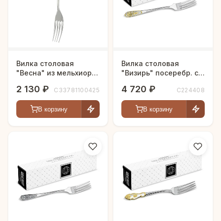
Вилка столовая
Вилка столовая
"Весна" из мельхиора
"Визирь" посеребр. с
с посеребрением
частичной позолотой
2 130 ₽
4 720 ₽
С33781100425
С224408
В корзину
В корзину