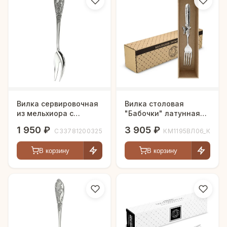
Вилка сервировочная
Вилка столовая
из мельхиора с
"Бабочки" латунная
посеребрением
посеребренная с
1 950 ₽
3 905 ₽
С33781200325
КМ1195ВЛ06_К
чернением кованая
В корзину
В корзину