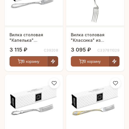
Вилка столовая
Вилка столовая
"Капелька"
"Классика" из
посеребренная
мельхиора с
3 115 ₽
3 095 ₽
С39208
С337811029
посеребрением
В корзину
В корзину