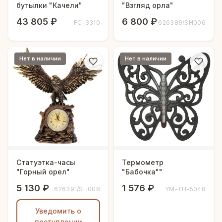
бутылки "Качели"
"Взгляд орла"
43 805 ₽
6 800 ₽
FC-3310
626389/SH006
Нет в наличии
Нет в наличии
Статуэтка-часы
Термометр
"Горный орел"
"Бабочка""
5 130 ₽
1 576 ₽
626391/SH008
YM-TH-5048
Уведомить о
поступлении