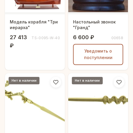
Модель корабля "Три
Настольный звонок
иерарха"
"Гранд"
27 413
6 600 ₽
TS-0095-W-40
00658
₽
Уведомить о
поступлении
Нет в наличии
Нет в наличии