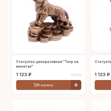
Статуэтка декоративная "Тигр на
Статуэтк
монетах"
1 123 ₽
1 123 ₽
108219
В корзину