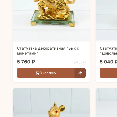
Статуэтка декоративная "Бык с
Статуэт
монетами"
"Доволь
5 760 ₽
5 040 
ZM50-1
В корзину