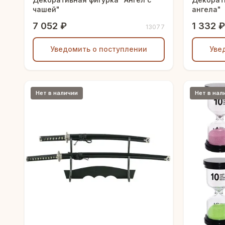
чашей"
ангела"
7 052 ₽
1 332 ₽
13077
Уведомить о поступлении
Уве
Нет в наличии
Нет в нал