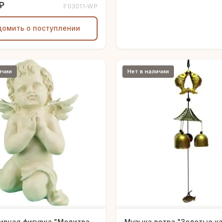
₽
F03011-WP
домить о поступлении
ичии
Нет в наличии
ивная фигурка "Молитва
Музыка ветра "Золотые к