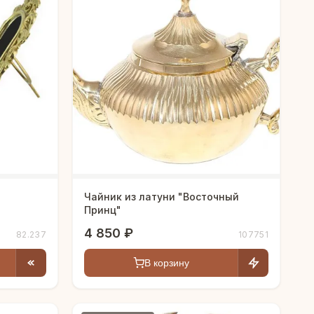
Чайник из латуни "Восточный
Принц"
4 850 ₽
82.237
107751
В корзину