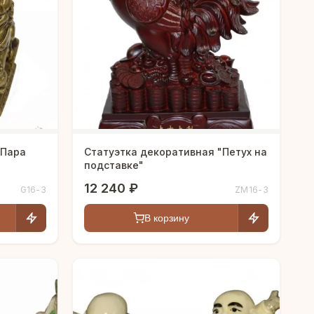
"Пара
Статуэтка декоративная "Петух на
подставке"
12 240 ₽
G16-3
ZM16-3
В корзину