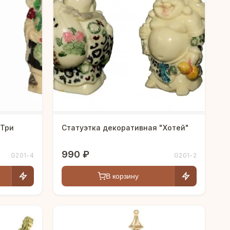
"Три
Статуэтка декоративная "Хотей"
990 ₽
G201-4
G201-2
В корзину