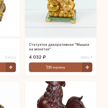
Статуэтка декоративная "Мышка
.
на монетах"
4 032 ₽
106003
ZM50-5
В корзину