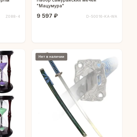
"Мацумура"
9 597 ₽
Z088-4
D-50016-KA-WA
Нет в наличии