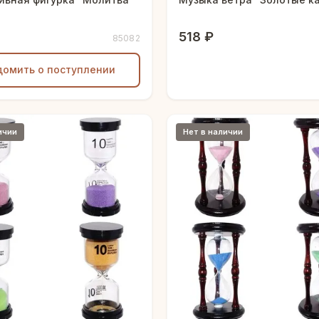
518 ₽
85082
домить о поступлении
ичии
Нет в наличии