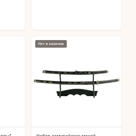
Нет в наличии
арпы"
Набор самурайских мечей