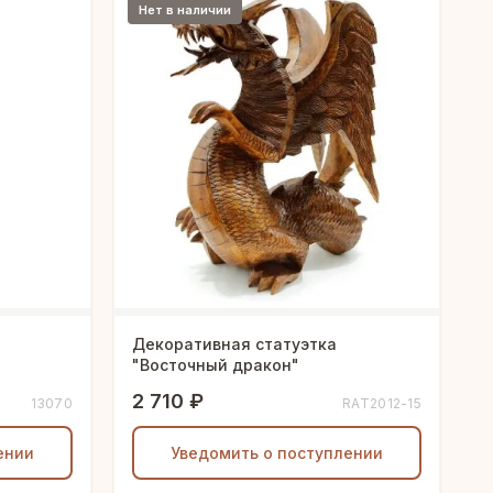
Нет в наличии
Декоративная статуэтка
"Восточный дракон"
2 710 ₽
13070
RAT2012-15
ении
Уведомить о поступлении