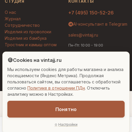
СТУДИЯ
КОНТАКТЫ
О нас
+7 (495) 150-52-26
Журнал
AI-консультант в Telegram
Сотрудничество
Изделия из проволоки
sales@vintajj.ru
Изделия из бамбука
Тростник и камыш оптом
Пн-Пт: 10:00 - 19:00
Людмила
AI-консультант Vintajj
🍪
Cookies на vintajj.ru
© 2026 Vintajj. Все права защищены.
Мы используем cookies для работы магазина и анализа
Привет! Я Людмила, ваш персональный
Договор оферты
Политика конфиденциальности
консультант по декору. Чем могу помочь?
посещаемости (Яндекс Метрика). Продолжая
Согласие на обработку ПДн
Настройки cookies
пользоваться сайтом, вы соглашаетесь с обработкой
согласно
Политике в отношении ПДн
. Отключить
Вазы для гостиной
Подарок до 5000₽
Сочетание металлов
аналитику можно в Настройках.
Понятно
Настройки
Главная
Каталог
Акции
Профиль
AI-подбор