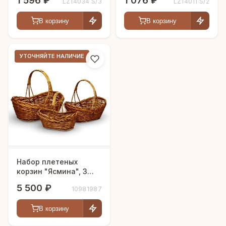
1 596 ₽
1 076 ₽
LZ14034 S/3
LZ14011 S/2
В корзину
В корзину
УТОЧНЯЙТЕ НАЛИЧИЕ
Набор плетеных
корзин "Ясмина", 3
штуки
5 500 ₽
10981987
В корзину