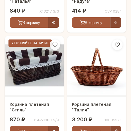
"Наталья"
"Радуга"
840 ₽
414 ₽
X13217 S/3
CV-10281
В корзину
В корзину
УТОЧНЯЙТЕ НАЛИЧИЕ
Корзина плетеная
Корзина плетеная
"Стиль"
"Талия"
870 ₽
3 200 ₽
B14-5108B S/9
10085571