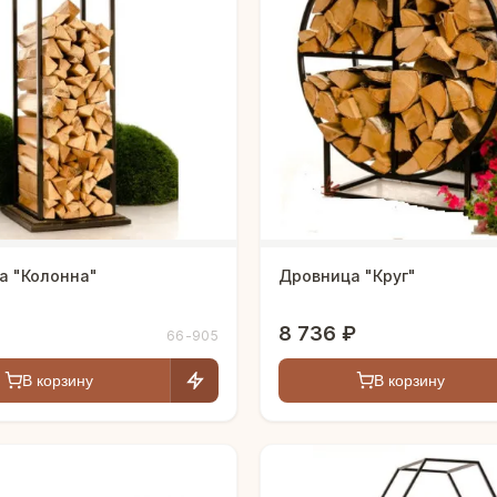
а "Колонна"
Дровница "Круг"
8 736 ₽
66-905
В корзину
В корзину