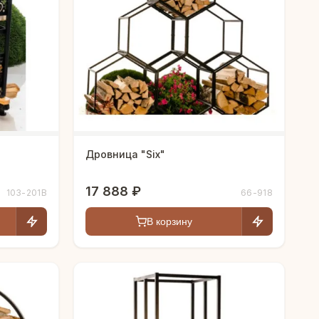
Дровница "Six"
17 888 ₽
103-201B
66-918
В корзину