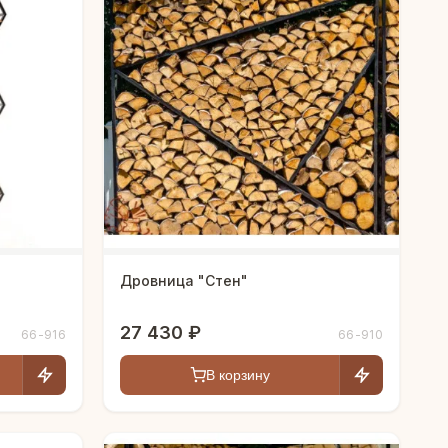
Дровница "Стен"
27 430 ₽
66-916
66-910
В корзину