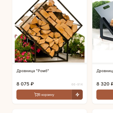
Дровница "Ромб"
Дровниц
8 075 ₽
8 320 
66-914
В корзину