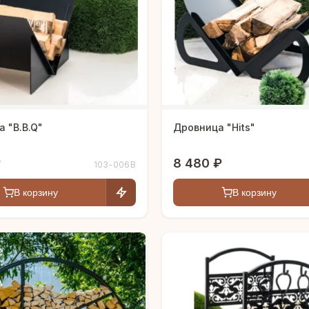
 "B.B.Q"
Дровница "Hits"
₽
8 480 ₽
103-006B
В корзину
В корзину