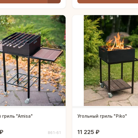
 гриль "Amisa"
Угольный гриль "Piko"
 ₽
11 225 ₽
861-61