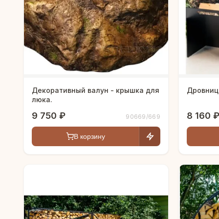
Декоративный валун - крышка для
Дровница
люка.
9 750 ₽
8 160 
90669/669
В корзину