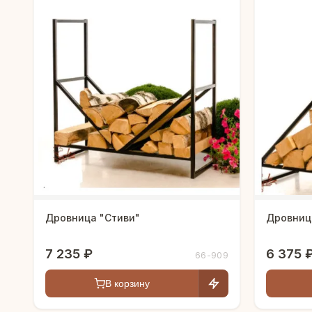
Дровница "Стиви"
Дровниц
7 235 ₽
6 375 
66-909
В корзину