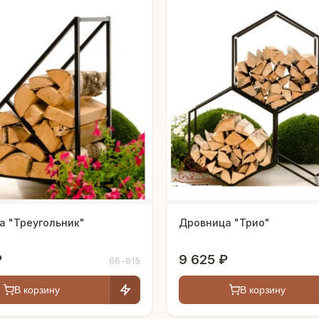
а "Треугольник"
Дровница "Трио"
₽
9 625 ₽
66-915
В корзину
В корзину