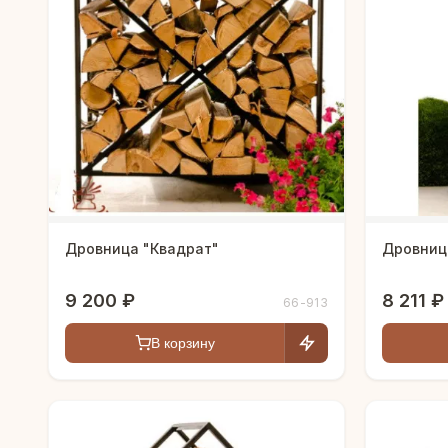
Дровница "Квадрат"
Дровниц
9 200 ₽
8 211 ₽
66-913
В корзину