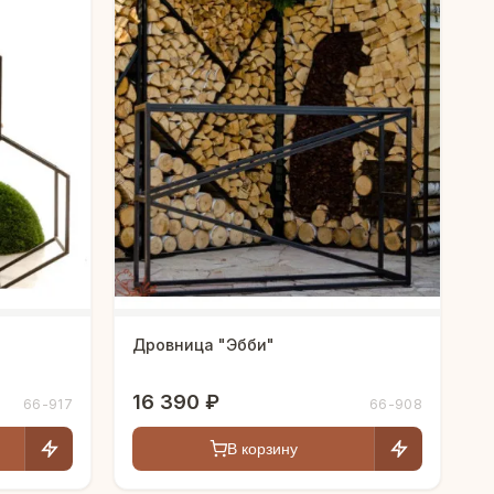
Дровница "Эбби"
16 390 ₽
66-917
66-908
В корзину