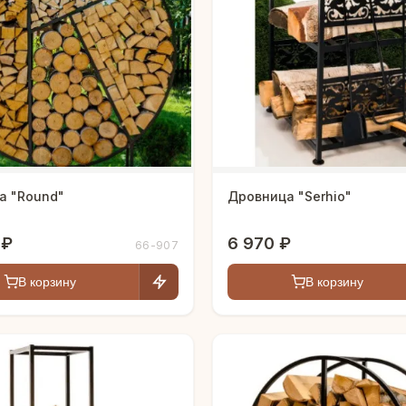
а "Round"
Дровница "Serhio"
 ₽
6 970 ₽
66-907
В корзину
В корзину