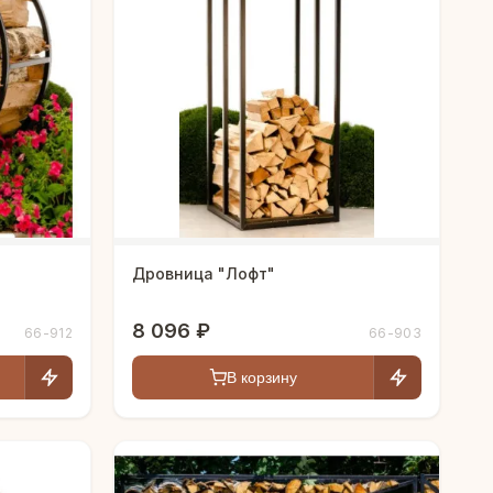
Дровница "Лофт"
8 096 ₽
66-912
66-903
В корзину