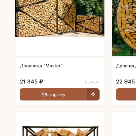
Дровница "Master"
Дровниц
21 345 ₽
22 945
66-906
В корзину