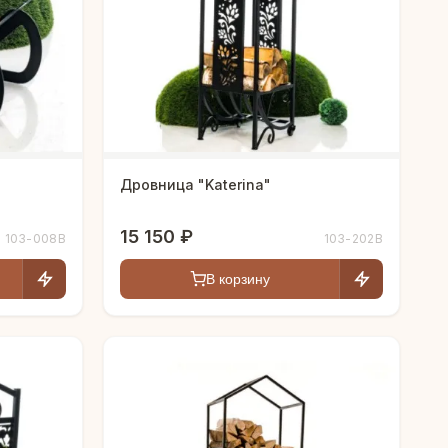
Дровница "Katerina"
15 150 ₽
103-008B
103-202B
В корзину