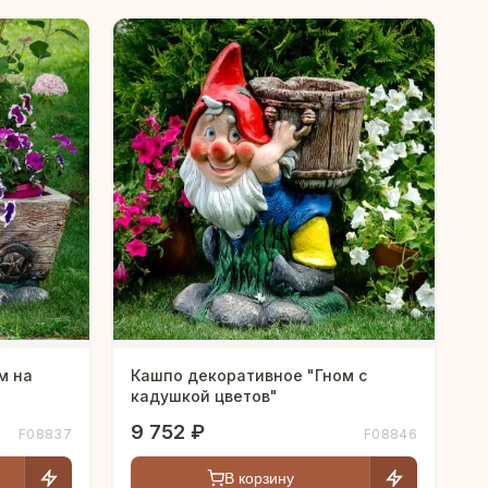
м на
Кашпо декоративное "Гном с
кадушкой цветов"
9 752 ₽
F08837
F08846
В корзину