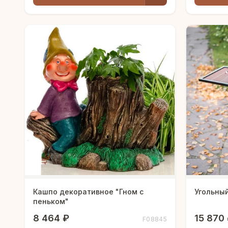
Кашпо декоративное "Гном с
Угольный
пеньком"
8 464 ₽
15 870
F08845