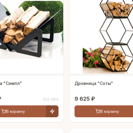
а "Симпл"
Дровница "Соты"
₽
9 625 ₽
103-004
В корзину
В корзину