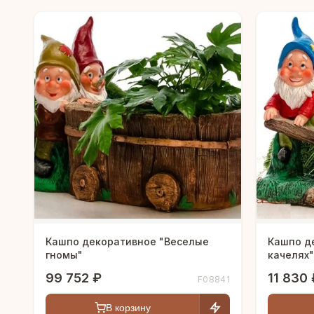
Кашпо декоративное "Веселые
Кашпо д
гномы"
качелях"
99 752 ₽
11 830 
F08841
В корзину