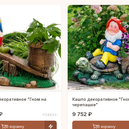
екоративное "Гном на
Кашпо декоративное "Гно
черепашке"
₽
9 752 ₽
F08844
В корзину
В корзину