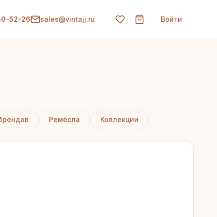
150-52-26
sales@vintajj.ru
Войти
брендов
Ремёсла
Коллекции