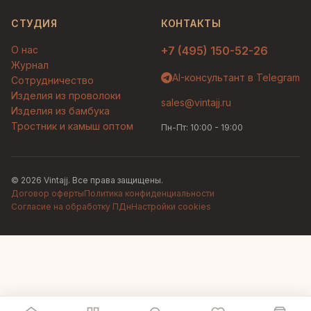
СТУДИЯ
КОНТАКТЫ
О нас
+7 (495) 150-52-26
Журнал
AI-консультант в Telegram
Сотрудничество
Изделия из проволоки
sales@vintajj.ru
Изделия из бамбука
Тростник и камыш оптом
Пн-Пт: 10:00 - 19:00
© 2026 Vintajj. Все права защищены.
Договор оферты
Политика конфиденциальности
Согласие на обработку ПДн
Настройки cookies