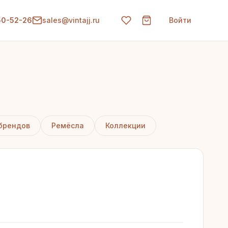
150-52-26
sales@vintajj.ru
Войти
брендов
Ремёсла
Коллекции