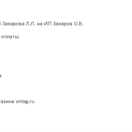
 Захарова Л.Л. на ИП Захаров О.В.
оплаты:
а
ина vintajj.ru